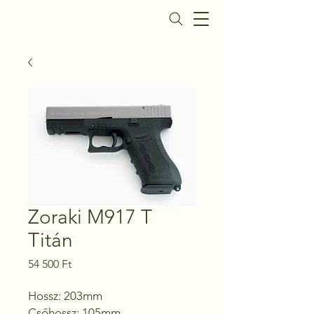
Daisy Fegyverbolt
Zoraki M917 T
Titán
Ár
54 500 Ft
Hossz: 203mm

Csőhossz: 105mm
