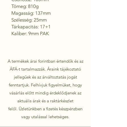
Tömeg: 810g

Magasság: 137mm

Szélesség: 25mm

Tárkapacitás: 17+1

Kaliber: 9mm PAK
A termékek árai forintban értendők és az
ÁFÁ-t tartalmazzák. Áraink tájékoztató
jellegűek és az árváltoztatás jogát
fenntartjuk. Felhívjuk figyelmüket, hogy
vásárlás előtt mindig érdeklődjenek az
aktuális árak és a raktárkészlet
felől.
Üzletünkben a fizetés készpénzben
vagy utalással lehetséges.