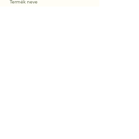
Termék neve
Küldés
Daisy Fegyverbolt
Budapest, Bartók Béla út 87., 1115
+36 1 385 4963