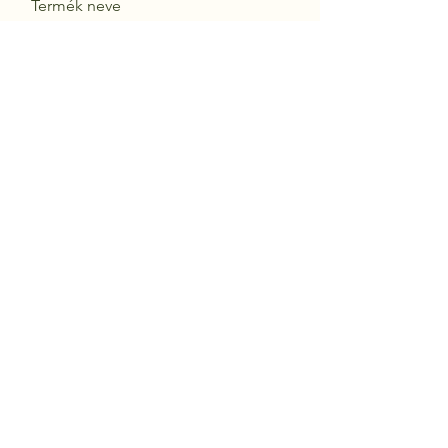
Termék neve
Küldés
Daisy Fegyverbolt
Budapest, Bartók Béla út 87., 1115
+36 1 385 4963