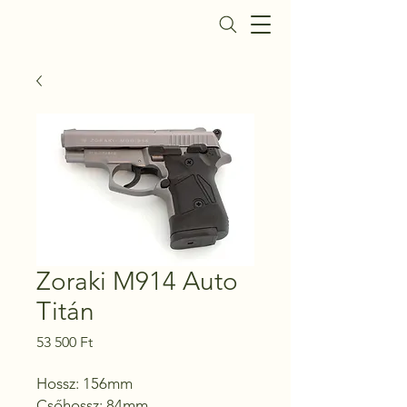
Daisy Fegyverbolt
Zoraki M914 Auto
Titán
Ár
53 500 Ft
Hossz: 156mm

Csőhossz: 84mm
