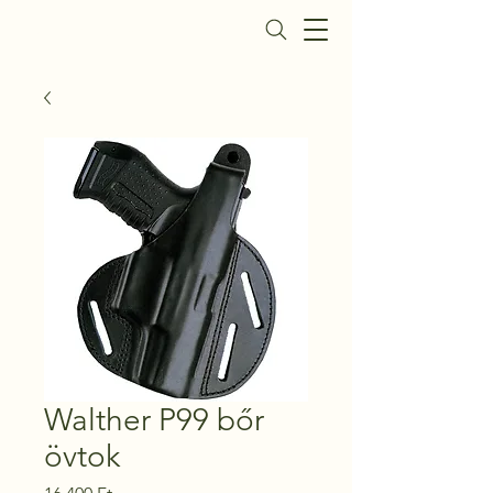
Daisy Fegyverbolt
Walther P99 bőr
övtok
Ár