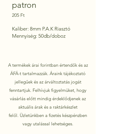
patron
Ár
205 Ft
Kaliber: 8mm P.A.K Riasztó 

Mennyiség: 50db/doboz
A termékek árai forintban értendők és az
ÁFÁ-t tartalmazzák. Áraink tájékoztató
jellegűek és az árváltoztatás jogát
fenntartjuk. Felhívjuk figyelmüket, hogy
vásárlás előtt mindig érdeklődjenek az
aktuális árak és a raktárkészlet
felől.
Üzletünkben a fizetés készpénzben
vagy utalással lehetséges.