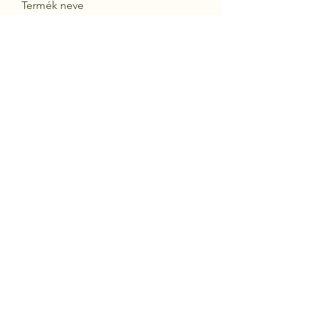
Termék neve
Küldés
Daisy Fegyverbolt
Budapest, Bartók Béla út 87., 1115
+36 1 385 4963