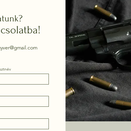
atunk?
csolatba!
egyver@gmail.com
sztnév