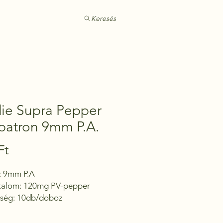
Keresés
ie Supra Pepper
patron 9mm P.A.
Ár
Ft
: 9mm P.A

talom: 120mg PV-pepper

ség: 10db/doboz