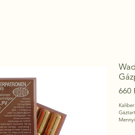
Kezdőoldal
Termékek
Kapcsolat
Wad
Gáz
660 
Kaliber
Gáztar
Mennyi