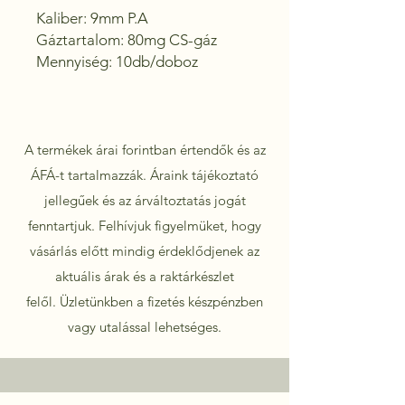
Kaliber: 9mm P.A

Gáztartalom: 80mg CS-gáz 

Mennyiség: 10db/doboz
A termékek árai forintban értendők és az
ÁFÁ-t tartalmazzák. Áraink tájékoztató
jellegűek és az árváltoztatás jogát
fenntartjuk. Felhívjuk figyelmüket, hogy
vásárlás előtt mindig érdeklődjenek az
aktuális árak és a raktárkészlet
felől.
Üzletünkben a fizetés készpénzben
vagy utalással lehetséges.