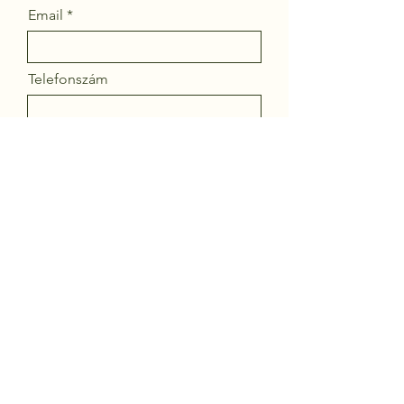
Email
Telefonszám
Termék neve
Küldés