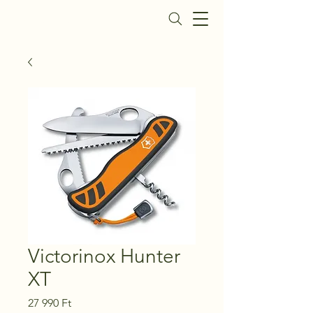
Daisy Fegyverbolt
Victorinox Hunter
XT
Ár
27 990 Ft