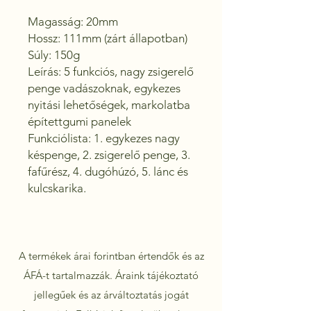
Magasság: 20mm

Hossz: 111mm (zárt állapotban)

Súly: 150g 

Leírás: 5 funkciós, nagy zsigerelő 
penge vadászoknak, egykezes 
nyitási lehetőségek, markolatba 
építettgumi panelek

Funkciólista: 1. egykezes nagy 
késpenge, 2. zsigerelő penge, 3. 
fafűrész, 4. dugóhúzó, 5. lánc és 
kulcskarika.
A termékek árai forintban értendők és az
ÁFÁ-t tartalmazzák. Áraink tájékoztató
jellegűek és az árváltoztatás jogát