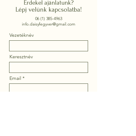
Érdekel ajánlatunk?
Lépj velünk kapcsolatba!
06 (1) 385-4963
info.daisyfegyver@gmail.com
Vezetéknév
Keresztnév
Email
Telefonszám
Termék neve