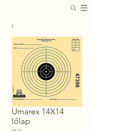
Daisy Fegyverbolt
Umarex 14X14
lőlap
Ár