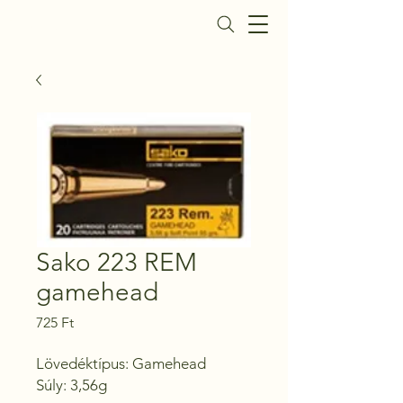
Daisy Fegyverbolt
Sako 223 REM
gamehead
Ár
725 Ft
Lövedéktípus: Gamehead

Súly: 3,56g