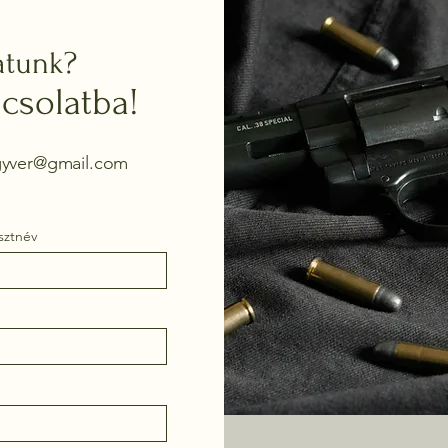
atunk?
csolatba!
egyver@gmail.com
sztnév