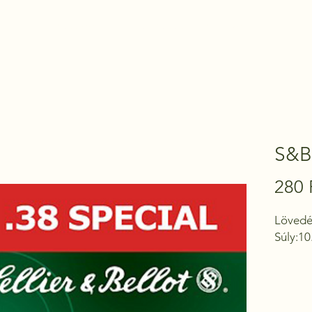
Kezdőoldal
Termékek
Kapcsolat
S&B 
280 
Lövedék
Súly:10