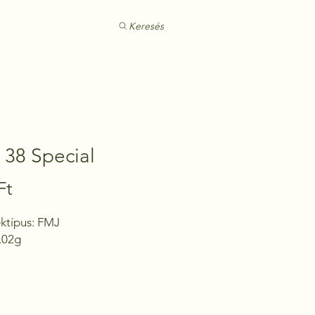
Keresés
38 Special
Ár
Ft
típus: FMJ 

.02g