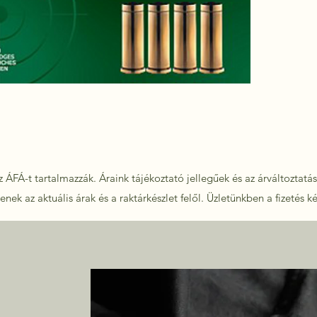
 ÁFÁ-t tartalmazzák. Áraink tájékoztató jellegűek és az árváltoztatás 
nek az aktuális árak és a raktárkészlet felől.
Üzletünkben a fizetés k