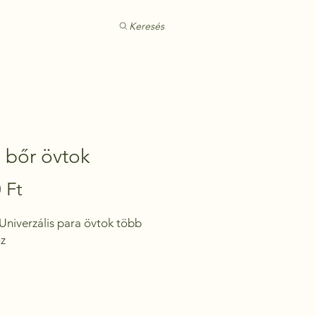
Keresés
 bőr övtok
Ár
 Ft
 Univerzális para övtok több 
oz