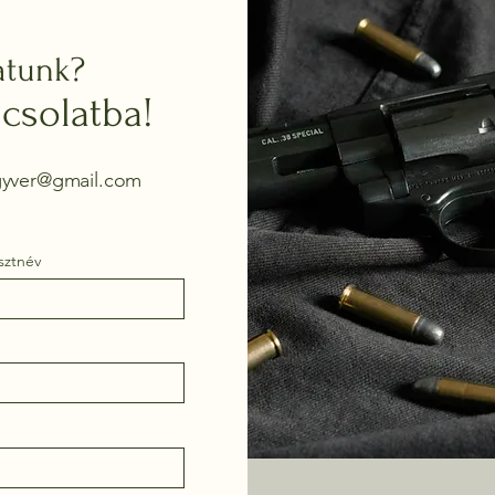
atunk?
csolatba!
egyver@gmail.com
sztnév