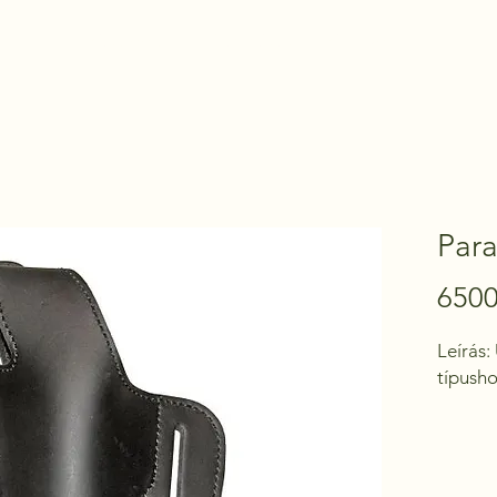
Kezdőoldal
Termékek
Kapcsolat
Para
6500
Leírás:
típush