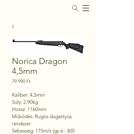
Daisy Fegyverbolt
Norica Dragon
4,5mm
Ár
79 990 Ft
Kaliber: 4,5mm 

Súly: 2,90kg

Hossz: 1160mm

Működés: Rugós dugattyús 
rendszer

Sebesség: 175m/s (gy.é.: 305 