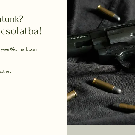
atunk?
csolatba!
egyver@gmail.com
sztnév