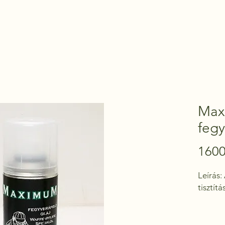
Kezdőoldal
Termékek
Kapcsolat
Max
fegy
1600
Leírás:
tisztít