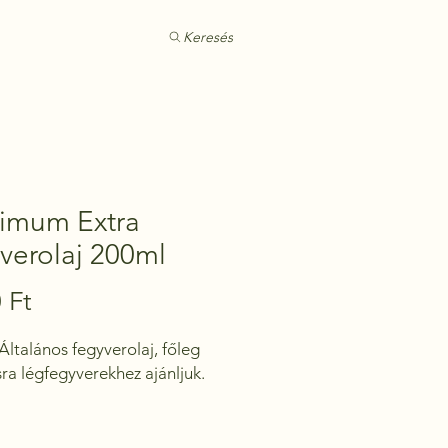
Keresés
imum Extra
verolaj 200ml
Ár
 Ft
 Általános fegyverolaj, főleg 
ásra légfegyverekhez ajánljuk.