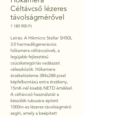
Céltávcső lézeres
távolságmérővel
Ár
1 180 900 Ft
Leírás: A Hikmicro Stellar SH50L 
3.0 harmadikgenerációs 
hőkamera céltávcsövek, a 
legújabb fejlesztésű 
csúcskategóriás vadászati 
céleszközök. Hőkamera 
érzékelőeleme 384x288 pixel 
képfelbontású extra érzékeny, 
15mK-nél kisebb NETD értékkel. 
A céltávcső használatát a 
készülék tubusára épített 
1000m-es lézeres távolságmérő 
segíti, amely a beépített 