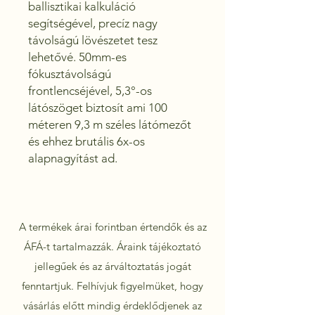
ballisztikai kalkuláció 
segítségével, precíz nagy 
távolságú lövészetet tesz 
lehetővé. 50mm-es 
fókusztávolságú 
frontlencséjével, 5,3°-os 
látószöget biztosít ami 100 
méteren 9,3 m széles látómezőt 
és ehhez brutális 6x-os 
alapnagyítást ad.
A termékek árai forintban értendők és az
ÁFÁ-t tartalmazzák. Áraink tájékoztató
jellegűek és az árváltoztatás jogát
fenntartjuk. Felhívjuk figyelmüket, hogy
vásárlás előtt mindig érdeklődjenek az