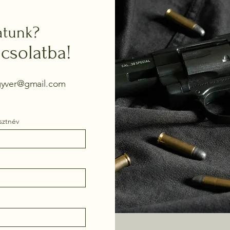
atunk?
csolatba!
egyver@gmail.com
sztnév