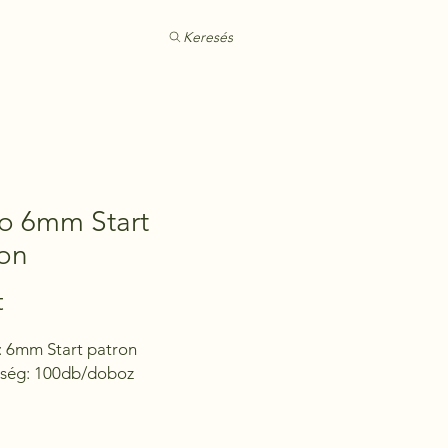
Keresés
o 6mm Start
ron
Ár
t
: 6mm Start patron

ség: 100db/doboz