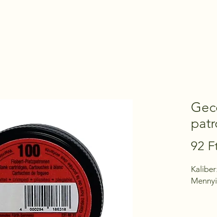
Kezdőoldal
Termékek
Kapcsolat
Gec
pat
92 F
Kaliber
Mennyi