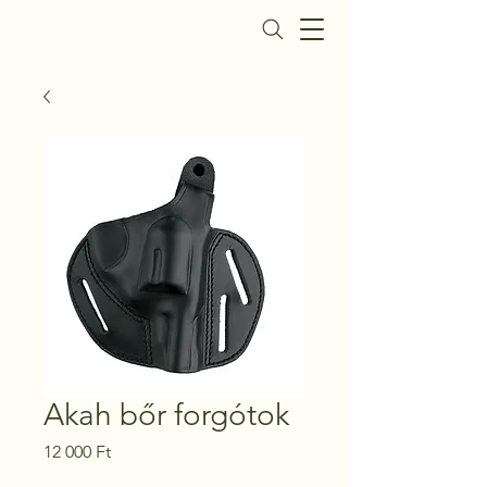
Daisy Fegyverbolt
Akah bőr forgótok
Ár
12 000 Ft