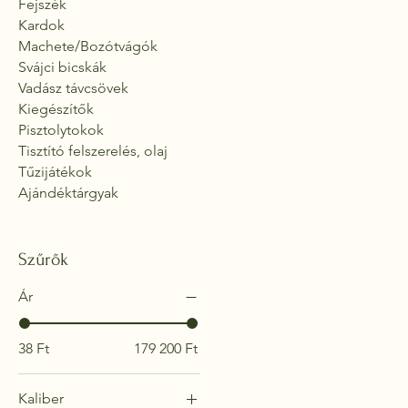
Fejszék
Kardok
Machete/Bozótvágók
Svájci bicskák
Vadász távcsövek
Kiegészítők
Pisztolytokok
Tisztító felszerelés, olaj
Tűzijátékok
Ajándéktárgyak
Szűrők
Ár
38 Ft
179 200 Ft
Kaliber