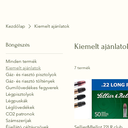
Daisy Fegyverbolt
Kezdőlap
Kiemelt ajánlatok
Böngészés
Kiemelt ajánlato
Minden termék
Kiemelt ajánlatok
7 termék
Gáz- és riasztó pisztolyok
Gáz- és riasztó töltények
Gumilövedékes fegyverek
Légpisztolyok
Légpuskák
Léglövedékek
CO2 patronok
Számszeríjak
Éjjellátó céltávcsövek
Sellier&Bellot 22LR club