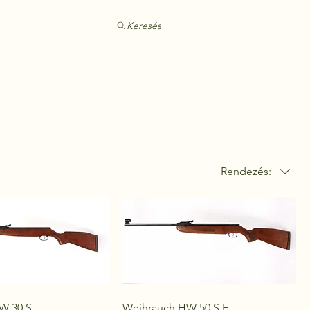
Keresés
Rendezés:
W 30 S
Weihrauch HW 50 S F