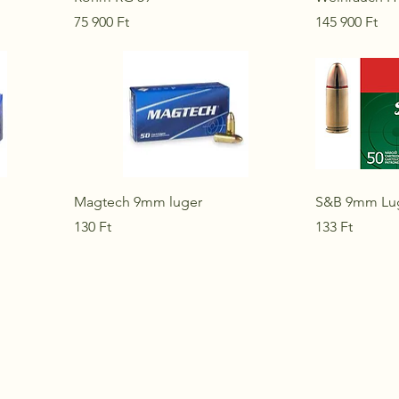
Ár
Ár
75 900 Ft
145 900 Ft
Magtech 9mm luger
S&B 9mm Lu
Ár
Ár
130 Ft
133 Ft