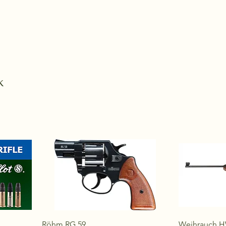
Kezdőoldal
Termékek
Kapcsolat
k
Röhm RG 59
Weihrauch H