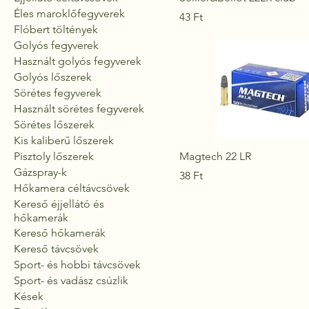
Éles maroklőfegyverek
Ár
43 Ft
Flóbert töltények
Golyós fegyverek
Használt golyós fegyverek
Golyós lőszerek
Sörétes fegyverek
Használt sörétes fegyverek
Sörétes lőszerek
Kis kaliberű lőszerek
Magtech 22 LR
Pisztoly lőszerek
Gázspray-k
Ár
38 Ft
Hőkamera céltávcsövek
Kereső éjjellátó és
hőkamerák
Kereső hőkamerák
Kereső távcsövek
Sport- és hobbi távcsövek
Sport- és vadász csúzlik
Kések