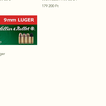
Ár
179 200 Ft
ger