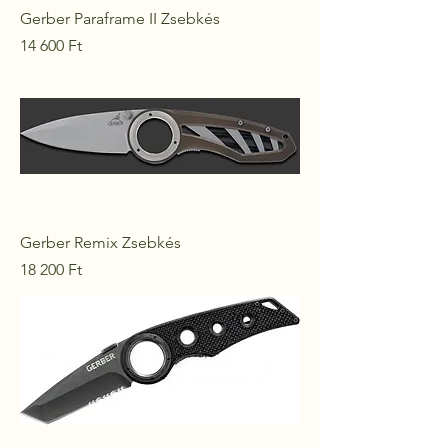
Gerber Paraframe II Zsebkés
Ár
14 600 Ft
Gerber Remix Zsebkés
Ár
18 200 Ft