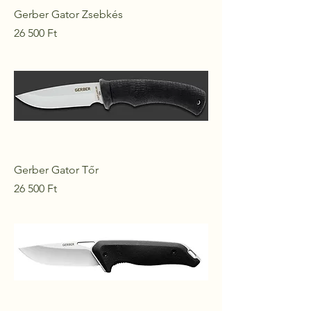
Gerber Gator Zsebkés
Ár
26 500 Ft
Gerber Gator Tőr
Ár
26 500 Ft