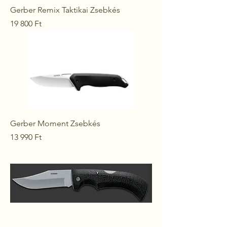
Gerber Remix Taktikai Zsebkés
Ár
19 800 Ft
Gerber Moment Zsebkés
Ár
13 990 Ft