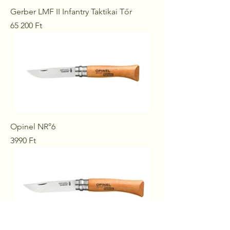
Gerber LMF II Infantry Taktikai Tőr
Ár
65 200 Ft
Opinel NR°6
Ár
3990 Ft