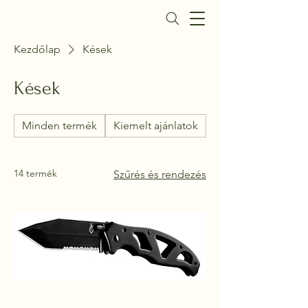
Daisy Fegyverbolt
Kezdőlap
Kések
Kések
Minden termék
Kiemelt ajánlatok
Gáz- és riasztó pis
14 termék
Szűrés és rendezés