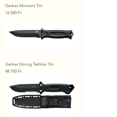
Gerber Moment Tőr
Ár
16 500 Ft
Gerber Strong Taktikai Tőr
Ár
48 700 Ft