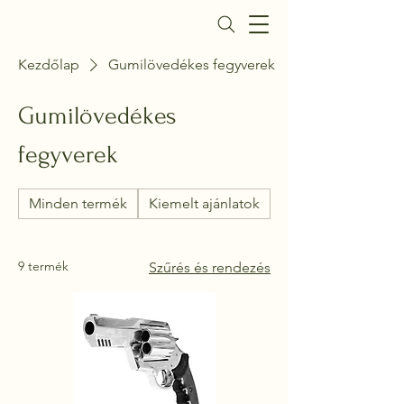
Daisy Fegyverbolt
Kezdőlap
Gumilövedékes fegyverek
Gumilövedékes
fegyverek
Minden termék
Kiemelt ajánlatok
Gáz- és riasztó pis
9 termék
Szűrés és rendezés