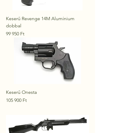
Keserű Revenge 14M Alumínium
dobbal
Ár
99 950 Ft
Keserű Onesta
Ár
105 900 Ft