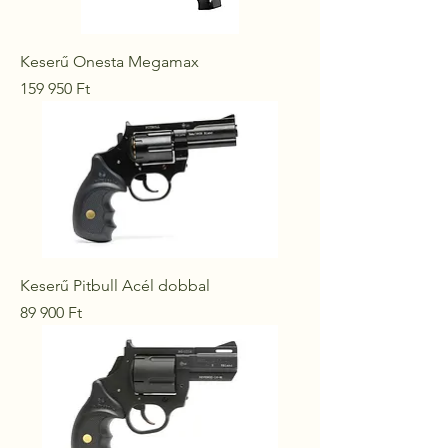
Keserű Onesta Megamax
Ár
159 950 Ft
Keserű Pitbull Acél dobbal
Ár
89 900 Ft