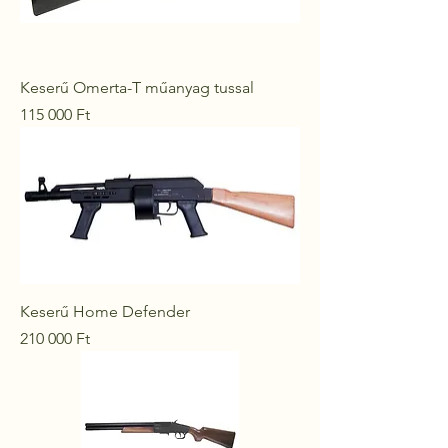
Keserű Omerta-T műanyag tussal
Ár
115 000 Ft
Keserű Home Defender
Ár
210 000 Ft