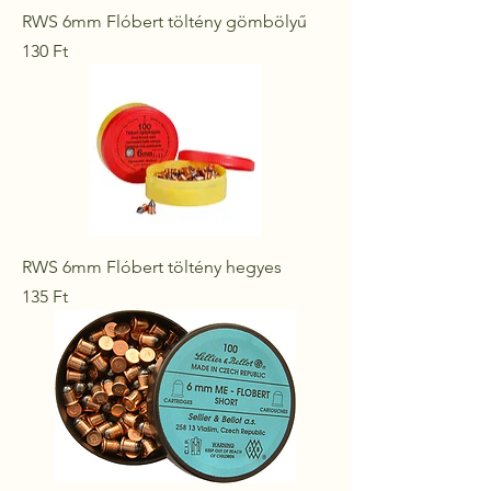
RWS 6mm Flóbert töltény gömbölyű
Ár
130 Ft
RWS 6mm Flóbert töltény hegyes
Ár
135 Ft