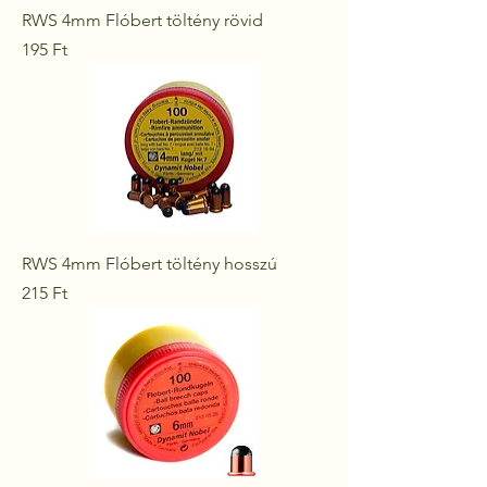
RWS 4mm Flóbert töltény rövid
Ár
195 Ft
RWS 4mm Flóbert töltény hosszú
Ár
215 Ft