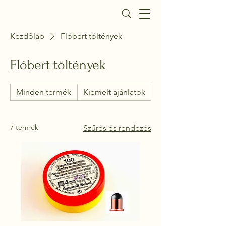
Daisy Fegyverbolt
Kezdőlap
Flóbert töltények
Flóbert töltények
Minden termék
Kiemelt ajánlatok
Gáz- és riasztó pis
7 termék
Szűrés és rendezés